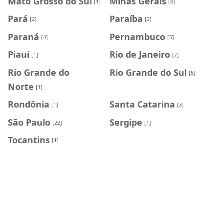
Mato Grosso do Sul
Minas Gerais
[1]
[8]
Pará
Paraíba
[2]
[2]
Paraná
Pernambuco
[4]
[5]
Piauí
Rio de Janeiro
[1]
[7]
Rio Grande do
Rio Grande do Sul
[5]
Norte
[1]
Rondônia
Santa Catarina
[1]
[3]
São Paulo
Sergipe
[22]
[1]
Tocantins
[1]