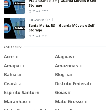
Praia Grande, SP | Guarda Móveis e Self
Storage
25 out., 2025
Rio Grande do Sul
Santa Maria, RS | Guarda Móveis e Self
Storage
25 out., 2025
CATEGORIAS
Acre
Alagoas
[1]
[1]
Amapá
Amazonas
[1]
[1]
Bahia
Blog
[3]
[121]
Ceará
Distrito Federal
[2]
[1]
Espírito Santo
Goiás
[4]
[3]
Maranhão
Mato Grosso
[1]
[1]