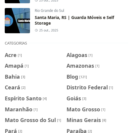
25 out., 2025
Rio Grande do Sul
Santa Maria, RS | Guarda Móveis e Self
Storage
25 out., 2025
CATEGORIAS
Acre
Alagoas
[1]
[1]
Amapá
Amazonas
[1]
[1]
Bahia
Blog
[3]
[121]
Ceará
Distrito Federal
[2]
[1]
Espírito Santo
Goiás
[4]
[3]
Maranhão
Mato Grosso
[1]
[1]
Mato Grosso do Sul
Minas Gerais
[1]
[8]
Pará
Paraíba
[2]
[2]