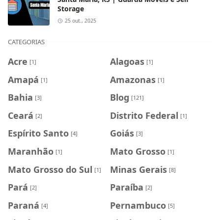
Storage
25 out., 2025
CATEGORIAS
Acre
Alagoas
[1]
[1]
Amapá
Amazonas
[1]
[1]
Bahia
Blog
[3]
[121]
Ceará
Distrito Federal
[2]
[1]
Espírito Santo
Goiás
[4]
[3]
Maranhão
Mato Grosso
[1]
[1]
Mato Grosso do Sul
Minas Gerais
[1]
[8]
Pará
Paraíba
[2]
[2]
Paraná
Pernambuco
[4]
[5]