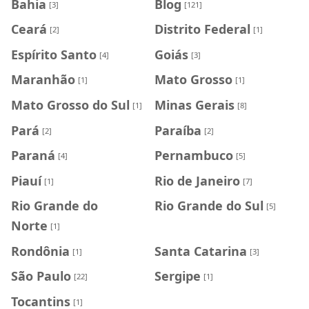
Bahia
Blog
[3]
[121]
Ceará
Distrito Federal
[2]
[1]
Espírito Santo
Goiás
[4]
[3]
Maranhão
Mato Grosso
[1]
[1]
Mato Grosso do Sul
Minas Gerais
[1]
[8]
Pará
Paraíba
[2]
[2]
Paraná
Pernambuco
[4]
[5]
Piauí
Rio de Janeiro
[1]
[7]
Rio Grande do
Rio Grande do Sul
[5]
Norte
[1]
Rondônia
Santa Catarina
[1]
[3]
São Paulo
Sergipe
[22]
[1]
Tocantins
[1]