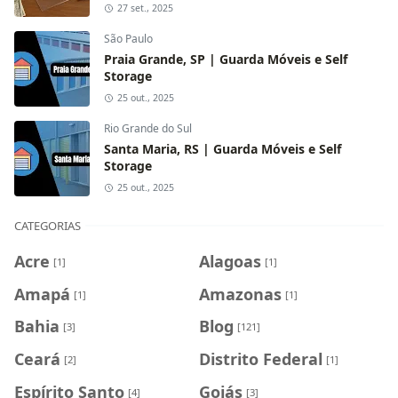
27 set., 2025
São Paulo
Praia Grande, SP | Guarda Móveis e Self
Storage
25 out., 2025
Rio Grande do Sul
Santa Maria, RS | Guarda Móveis e Self
Storage
25 out., 2025
CATEGORIAS
Acre
Alagoas
[1]
[1]
Amapá
Amazonas
[1]
[1]
Bahia
Blog
[3]
[121]
Ceará
Distrito Federal
[2]
[1]
Espírito Santo
Goiás
[4]
[3]