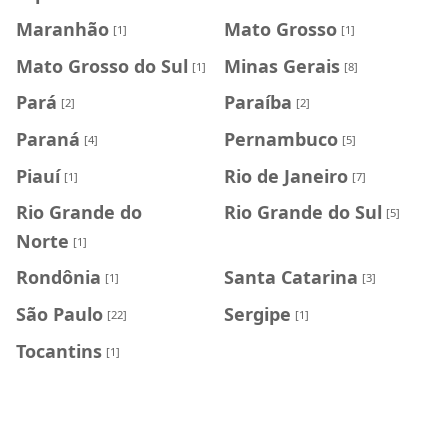
Maranhão
Mato Grosso
[1]
[1]
Mato Grosso do Sul
Minas Gerais
[1]
[8]
Pará
Paraíba
[2]
[2]
Paraná
Pernambuco
[4]
[5]
Piauí
Rio de Janeiro
[1]
[7]
Rio Grande do
Rio Grande do Sul
[5]
Norte
[1]
Rondônia
Santa Catarina
[1]
[3]
São Paulo
Sergipe
[22]
[1]
Tocantins
[1]