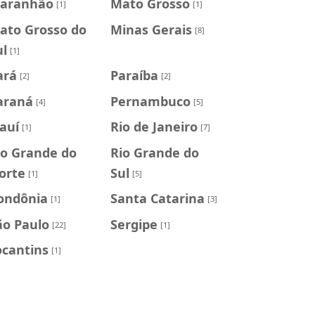
aranhão
Mato Grosso
[1]
[1]
ato Grosso do
Minas Gerais
[8]
ul
[1]
ará
Paraíba
[2]
[2]
araná
Pernambuco
[4]
[5]
iauí
Rio de Janeiro
[1]
[7]
io Grande do
Rio Grande do
orte
Sul
[1]
[5]
ondônia
Santa Catarina
[1]
[3]
ão Paulo
Sergipe
[22]
[1]
ocantins
[1]