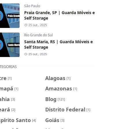
São Paulo
Praia Grande, SP | Guarda Móveis e
Self Storage
25 out., 2025
Rio Grande do Sul
Santa Maria, RS | Guarda Móveis e
Self Storage
25 out., 2025
TEGORIAS
cre
Alagoas
[1]
[1]
mapá
Amazonas
[1]
[1]
ahia
Blog
[3]
[121]
eará
Distrito Federal
[2]
[1]
spírito Santo
Goiás
[4]
[3]