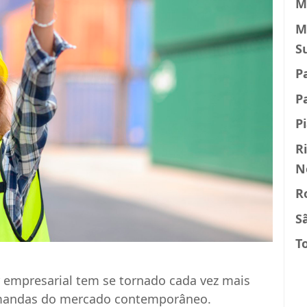
M
M
S
P
P
P
R
N
R
S
T
r empresarial tem se tornado cada vez mais
demandas do mercado contemporâneo.