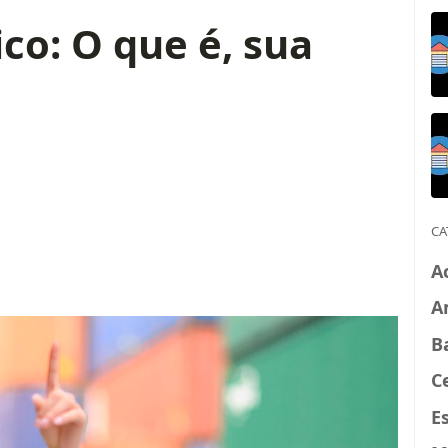
co: O que é, sua
CA
A
A
B
C
E