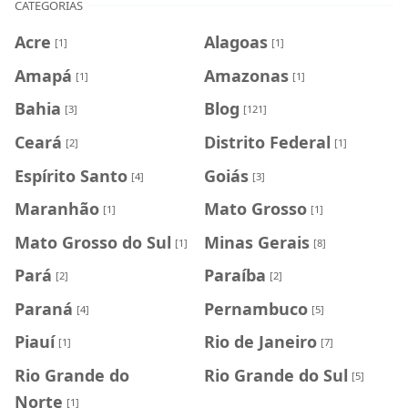
CATEGORIAS
Acre
Alagoas
[1]
[1]
Amapá
Amazonas
[1]
[1]
Bahia
Blog
[3]
[121]
Ceará
Distrito Federal
[2]
[1]
Espírito Santo
Goiás
[4]
[3]
Maranhão
Mato Grosso
[1]
[1]
Mato Grosso do Sul
Minas Gerais
[1]
[8]
Pará
Paraíba
[2]
[2]
Paraná
Pernambuco
[4]
[5]
Piauí
Rio de Janeiro
[1]
[7]
Rio Grande do
Rio Grande do Sul
[5]
Norte
[1]