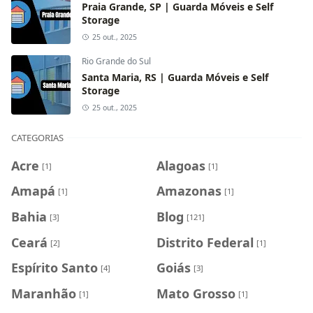
Praia Grande, SP | Guarda Móveis e Self
Storage
25 out., 2025
Rio Grande do Sul
Santa Maria, RS | Guarda Móveis e Self
Storage
25 out., 2025
CATEGORIAS
Acre
Alagoas
[1]
[1]
Amapá
Amazonas
[1]
[1]
Bahia
Blog
[3]
[121]
Ceará
Distrito Federal
[2]
[1]
Espírito Santo
Goiás
[4]
[3]
Maranhão
Mato Grosso
[1]
[1]