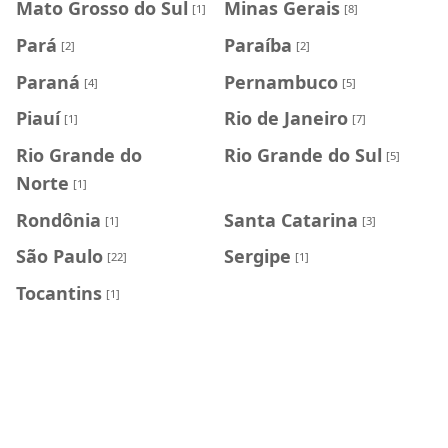
Mato Grosso do Sul
Minas Gerais
[1]
[8]
Pará
Paraíba
[2]
[2]
Paraná
Pernambuco
[4]
[5]
Piauí
Rio de Janeiro
[1]
[7]
Rio Grande do
Rio Grande do Sul
[5]
Norte
[1]
Rondônia
Santa Catarina
[1]
[3]
São Paulo
Sergipe
[22]
[1]
Tocantins
[1]