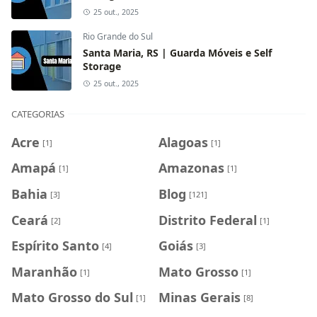
25 out., 2025
Rio Grande do Sul
Santa Maria, RS | Guarda Móveis e Self
Storage
25 out., 2025
CATEGORIAS
Acre
Alagoas
[1]
[1]
Amapá
Amazonas
[1]
[1]
Bahia
Blog
[3]
[121]
Ceará
Distrito Federal
[2]
[1]
Espírito Santo
Goiás
[4]
[3]
Maranhão
Mato Grosso
[1]
[1]
Mato Grosso do Sul
Minas Gerais
[1]
[8]