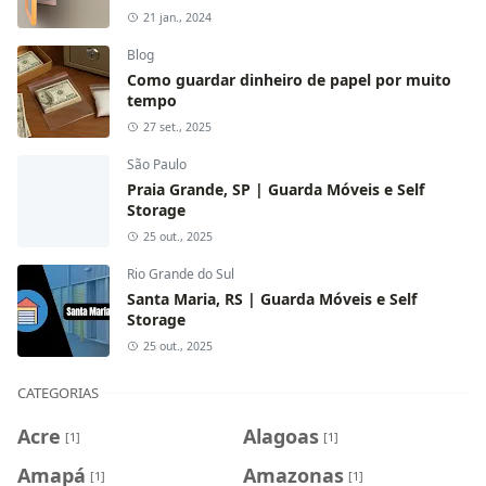
21 jan., 2024
Blog
Como guardar dinheiro de papel por muito
tempo
27 set., 2025
São Paulo
Praia Grande, SP | Guarda Móveis e Self
Storage
25 out., 2025
Rio Grande do Sul
Santa Maria, RS | Guarda Móveis e Self
Storage
25 out., 2025
CATEGORIAS
Acre
Alagoas
[1]
[1]
Amapá
Amazonas
[1]
[1]