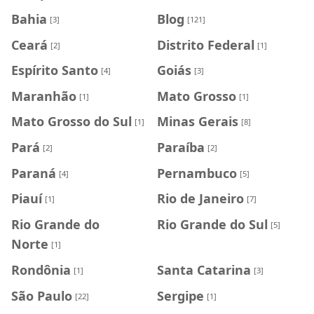
Bahia
Blog
[3]
[121]
Ceará
Distrito Federal
[2]
[1]
Espírito Santo
Goiás
[4]
[3]
Maranhão
Mato Grosso
[1]
[1]
Mato Grosso do Sul
Minas Gerais
[1]
[8]
Pará
Paraíba
[2]
[2]
Paraná
Pernambuco
[4]
[5]
Piauí
Rio de Janeiro
[1]
[7]
Rio Grande do
Rio Grande do Sul
[5]
Norte
[1]
Rondônia
Santa Catarina
[1]
[3]
São Paulo
Sergipe
[22]
[1]