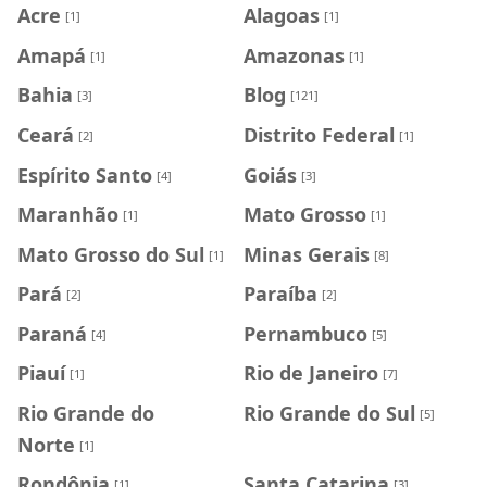
Acre
Alagoas
[1]
[1]
Amapá
Amazonas
[1]
[1]
Bahia
Blog
[3]
[121]
Ceará
Distrito Federal
[2]
[1]
Espírito Santo
Goiás
[4]
[3]
Maranhão
Mato Grosso
[1]
[1]
Mato Grosso do Sul
Minas Gerais
[1]
[8]
Pará
Paraíba
[2]
[2]
Paraná
Pernambuco
[4]
[5]
Piauí
Rio de Janeiro
[1]
[7]
Rio Grande do
Rio Grande do Sul
[5]
Norte
[1]
Rondônia
Santa Catarina
[1]
[3]