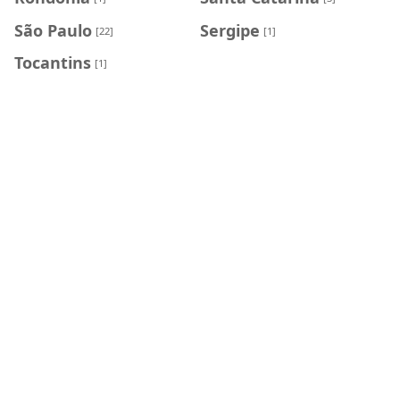
São Paulo
Sergipe
[22]
[1]
Tocantins
[1]