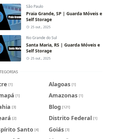
São Paulo
Praia Grande, SP | Guarda Móveis e
Self Storage
25 out., 2025
Rio Grande do Sul
Santa Maria, RS | Guarda Móveis e
Self Storage
25 out., 2025
TEGORIAS
cre
Alagoas
[1]
[1]
mapá
Amazonas
[1]
[1]
ahia
Blog
[3]
[121]
eará
Distrito Federal
[2]
[1]
spírito Santo
Goiás
[4]
[3]