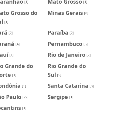
aranhão
Mato Grosso
[1]
[1]
ato Grosso do
Minas Gerais
[8]
ul
[1]
ará
Paraíba
[2]
[2]
araná
Pernambuco
[4]
[5]
iauí
Rio de Janeiro
[1]
[7]
io Grande do
Rio Grande do
orte
Sul
[1]
[5]
ondônia
Santa Catarina
[1]
[3]
ão Paulo
Sergipe
[22]
[1]
ocantins
[1]