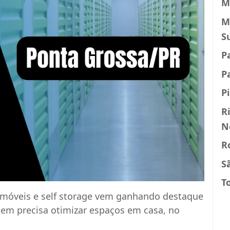
M
M
S
P
P
P
R
N
R
S
T
-móveis e self storage vem ganhando destaque
uem precisa otimizar espaços em casa, no