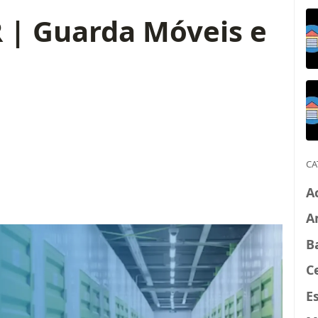
R | Guarda Móveis e
CA
A
A
B
C
E