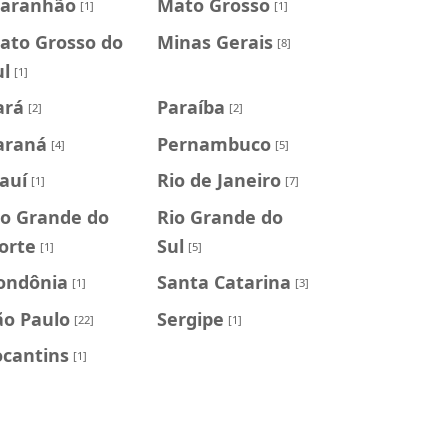
aranhão
Mato Grosso
[1]
[1]
ato Grosso do
Minas Gerais
[8]
ul
[1]
ará
Paraíba
[2]
[2]
araná
Pernambuco
[4]
[5]
iauí
Rio de Janeiro
[1]
[7]
io Grande do
Rio Grande do
orte
Sul
[1]
[5]
ondônia
Santa Catarina
[1]
[3]
ão Paulo
Sergipe
[22]
[1]
ocantins
[1]