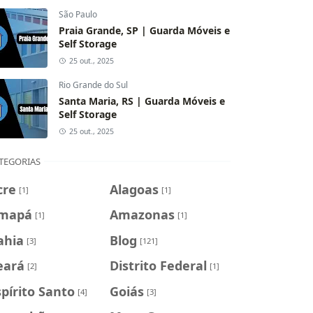
São Paulo
Praia Grande, SP | Guarda Móveis e
Self Storage
25 out., 2025
Rio Grande do Sul
Santa Maria, RS | Guarda Móveis e
Self Storage
25 out., 2025
TEGORIAS
cre
Alagoas
[1]
[1]
mapá
Amazonas
[1]
[1]
ahia
Blog
[3]
[121]
eará
Distrito Federal
[2]
[1]
spírito Santo
Goiás
[4]
[3]