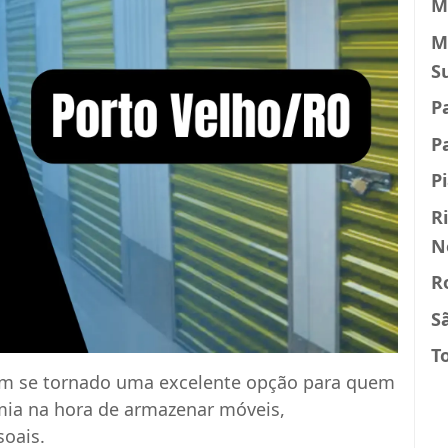
M
M
S
P
P
P
R
N
R
S
T
m se tornado uma excelente opção para quem
mia na hora de armazenar móveis,
soais.