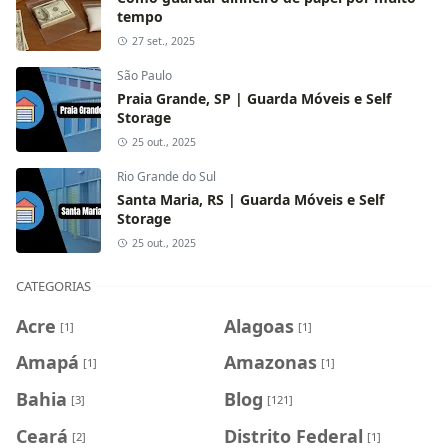
tempo
27 set., 2025
São Paulo
Praia Grande, SP | Guarda Móveis e Self
Storage
25 out., 2025
Rio Grande do Sul
Santa Maria, RS | Guarda Móveis e Self
Storage
25 out., 2025
CATEGORIAS
Acre
Alagoas
[1]
[1]
Amapá
Amazonas
[1]
[1]
Bahia
Blog
[3]
[121]
Ceará
Distrito Federal
[2]
[1]