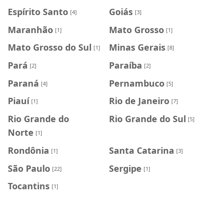
Espírito Santo
Goiás
[4]
[3]
Maranhão
Mato Grosso
[1]
[1]
Mato Grosso do Sul
Minas Gerais
[1]
[8]
Pará
Paraíba
[2]
[2]
Paraná
Pernambuco
[4]
[5]
Piauí
Rio de Janeiro
[1]
[7]
Rio Grande do
Rio Grande do Sul
[5]
Norte
[1]
Rondônia
Santa Catarina
[1]
[3]
São Paulo
Sergipe
[22]
[1]
Tocantins
[1]