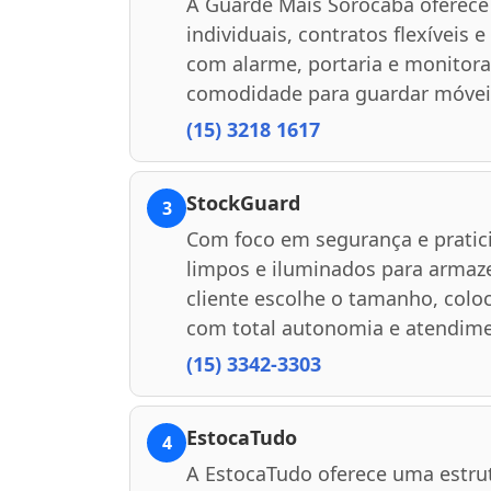
A Guarde Mais Sorocaba oferece
individuais, contratos flexíveis
com alarme, portaria e monitor
comodidade para guardar móvei
(15) 3218 1617
StockGuard
3
Com foco em segurança e pratici
limpos e iluminados para armaz
cliente escolhe o tamanho, colo
com total autonomia e atendime
(15) 3342-3303
EstocaTudo
4
A EstocaTudo oferece uma estru