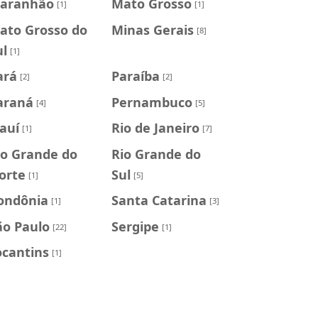
aranhão
Mato Grosso
[1]
[1]
ato Grosso do
Minas Gerais
[8]
ul
[1]
ará
Paraíba
[2]
[2]
araná
Pernambuco
[4]
[5]
iauí
Rio de Janeiro
[1]
[7]
io Grande do
Rio Grande do
orte
Sul
[1]
[5]
ondônia
Santa Catarina
[1]
[3]
ão Paulo
Sergipe
[22]
[1]
ocantins
[1]