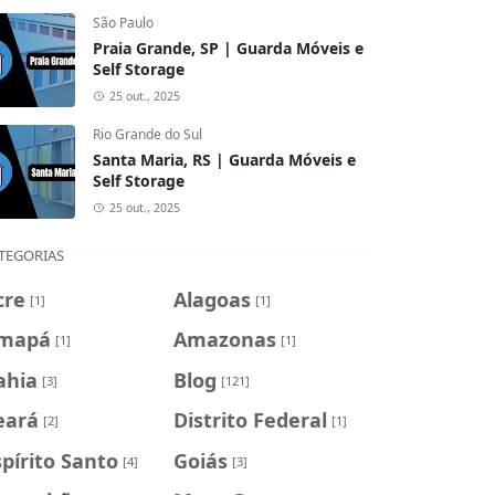
São Paulo
Praia Grande, SP | Guarda Móveis e
Self Storage
25 out., 2025
Rio Grande do Sul
Santa Maria, RS | Guarda Móveis e
Self Storage
25 out., 2025
TEGORIAS
cre
Alagoas
[1]
[1]
mapá
Amazonas
[1]
[1]
ahia
Blog
[3]
[121]
eará
Distrito Federal
[2]
[1]
spírito Santo
Goiás
[4]
[3]