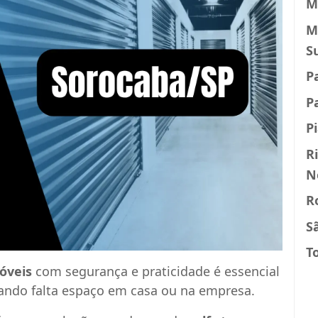
M
M
S
P
P
P
R
N
R
S
T
óveis
com segurança e praticidade é essencial
ndo falta espaço em casa ou na empresa.