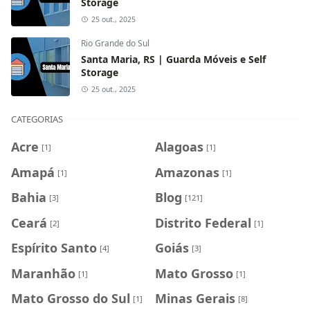
Storage
25 out., 2025
Rio Grande do Sul
Santa Maria, RS | Guarda Móveis e Self
Storage
25 out., 2025
CATEGORIAS
Acre
Alagoas
[1]
[1]
Amapá
Amazonas
[1]
[1]
Bahia
Blog
[3]
[121]
Ceará
Distrito Federal
[2]
[1]
Espírito Santo
Goiás
[4]
[3]
Maranhão
Mato Grosso
[1]
[1]
Mato Grosso do Sul
Minas Gerais
[1]
[8]