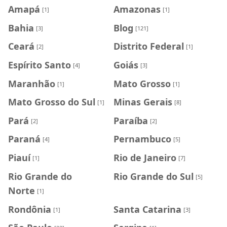
Amapá
Amazonas
[1]
[1]
Bahia
Blog
[3]
[121]
Ceará
Distrito Federal
[2]
[1]
Espírito Santo
Goiás
[4]
[3]
Maranhão
Mato Grosso
[1]
[1]
Mato Grosso do Sul
Minas Gerais
[1]
[8]
Pará
Paraíba
[2]
[2]
Paraná
Pernambuco
[4]
[5]
Piauí
Rio de Janeiro
[1]
[7]
Rio Grande do
Rio Grande do Sul
[5]
Norte
[1]
Rondônia
Santa Catarina
[1]
[3]