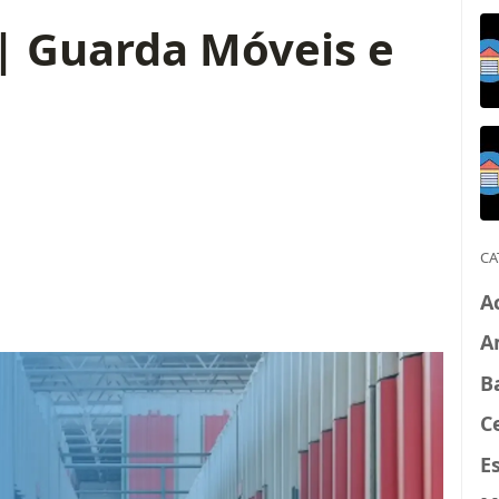
 | Guarda Móveis e
CA
A
A
B
C
E