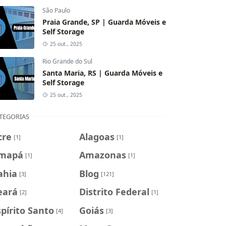
São Paulo
Praia Grande, SP | Guarda Móveis e
Self Storage
25 out., 2025
Rio Grande do Sul
Santa Maria, RS | Guarda Móveis e
Self Storage
25 out., 2025
TEGORIAS
cre
Alagoas
[1]
[1]
mapá
Amazonas
[1]
[1]
ahia
Blog
[3]
[121]
eará
Distrito Federal
[2]
[1]
spírito Santo
Goiás
[4]
[3]