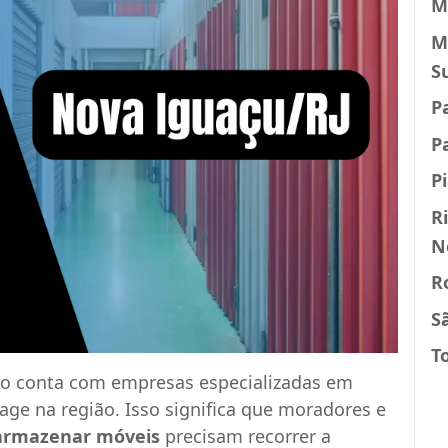
M
M
S
P
P
P
R
N
R
S
T
o conta com empresas especializadas em
rage na região. Isso significa que moradores e
 armazenar móveis
precisam recorrer a