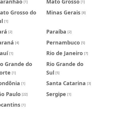
aranhão
Mato Grosso
[1]
[1]
ato Grosso do
Minas Gerais
[8]
ul
[1]
ará
Paraíba
[2]
[2]
araná
Pernambuco
[4]
[5]
iauí
Rio de Janeiro
[1]
[7]
io Grande do
Rio Grande do
orte
Sul
[1]
[5]
ondônia
Santa Catarina
[1]
[3]
ão Paulo
Sergipe
[22]
[1]
ocantins
[1]